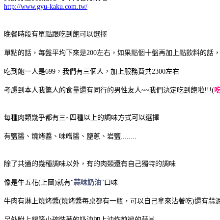
http://www.gyu-kaku.com.tw/
晚餐時段有單點跟吃到飽可以選擇
單點的話，每盤平均下來是200左右，如果點個十盤再加上點飲料的話，
吃到飽一人是699，我們有三個人，加上服務費共2300左右
考慮到本人我驚人的食量還有同行的男性友人~~我們決定吃到飽啦!!!(
吃
每種肉類幾乎都有三~四種以上的調味方式可以選擇
有鹽醬、燒烤醬、味噌醬、鹽蔥、岩鹽........
除了共通的幾種調味以外，有的肉類還有自己獨特的調味
像是牛五花(上圖)就有"
蒜味奶油
"口味
牛肉有淋上燒烤醬(燒烤醬每桌都有一瓶，可以自己拿來沾著吃)還有蒜
另外附上錫箔小碗裝著的奶油加上油炸煎過的蒜片