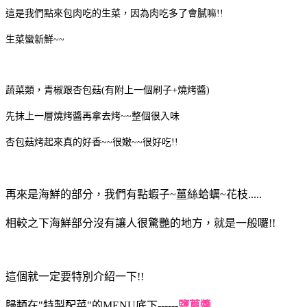
這是我們點來包肉吃的生菜，因為肉吃多了會膩嘛!!
生菜蠻新鮮~~
蔬菜類，青椒跟杏包菇(有附上一個刷子+燒烤醬)
先抹上一層燒烤醬再拿去烤~~整個很入味
杏包菇烤起來真的好香~~很嫩~~很好吃!!
再來是海鮮的部分，我們有點蝦子~薑絲蛤蠣~花枝.....
相較之下海鮮部分沒有讓人很驚艷的地方，就是一般囉!!
這個就一定要特別介紹一下!!
歸類在"特製配菜"的MENU底下------
鹽蔥醬