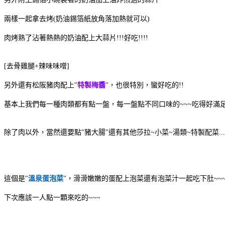
兩樣一起拿去烤(奶油錫箔紙放角落加熱就可以)
肉烤熟了沾著熱熱的奶油配上大蒜片!!!好吃!!!!
[去骨雞腿+辣味味噌]
另外還有松阪豬肉配上"
特製梅醬
"，也很特別，蠻好吃的!!
基本上我們每一種肉類都有點一盤，每一盤點不同口味的~~~吃得好滿足
除了肉以外，當然還要點"豬大腸"還有其他莎拉~小菜~湯類~特製配菜.....
這個是"
溫泉蛋泡菜
"
，滑滑嫩嫩的蛋配上泡菜還有泡菜汁一起吃下肚~~~讚
下次應該一人點一顆來吃的~~~