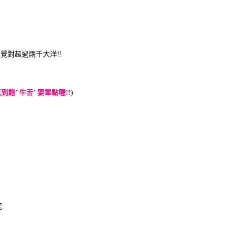
覺對超過兩千大洋!!
到飽"牛舌"要單點喔!!
)
泥