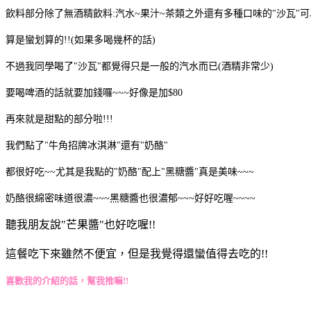
飲料部分除了無酒精飲料:汽水~果汁~茶類之外還有多種口味的"沙瓦"可以
算是蠻划算的!!(如果多喝幾杯的話
)
不過我同學喝了"沙瓦"都覺得只是一般的汽水而已(酒精非常少)
要喝啤酒的話就要加錢囉~~~好像是加$80
再來就是甜點的部分啦!!!
我們點了"牛角招牌冰淇淋"還有"奶酪"
都很好吃~~尤其是我點的"奶酪"配上"黑糖醬"真是美味~~~
奶酪很綿密味道很濃~~~黑糖醬也很濃郁~~~好好吃喔~~~~
聽我朋友說"芒果醬"也好吃喔!!
這餐吃下來雖然不便宜，但是我覺得還蠻值得去吃的!!
喜歡我的介紹的話，幫我推嘛!!