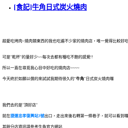
[食記]牛角日式炭火燒肉
超愛吃烤肉~燒肉類東西的我也吃遍不少家的燒肉店，唯一覺得比較好吃
可是"乾杯"的量好少~~每次去都有種吃不飽的感覺!!
所以一直在尋覓我心目中好吃的燒肉店~~~~
今天終於如願以償的來試試我期待很久的"
牛角
"日式炭火燒肉囉
我們去的是"頂好店"
就在
捷運忠孝復興站3號
出口，走出來後右轉第一條巷子，就可以看到囉
其餘分店資訊請參考牛角官方網站