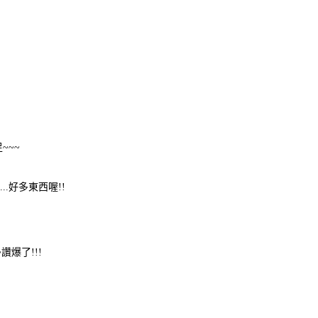
~~~
.好多東西喔!!
爆了!!!