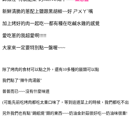
新鮮清脆的蔥配上鹽跟黑胡椒~~好 ㄕㄨㄚˋ嘴
加上烤好的肉一起吃~~都有種在吃鹹水雞的感覺
愛吃蔥的我超愛啊!!!!!
大家來一定要特別點一盤喔~~~
除了烤肉的食材可以點之外，還有10多種的飯類可以點
我們點了"辣牛肉湯飯"
普普而已~~~沒有什麼味道
(可能先前吃烤肉都吃太重口味了，等到這道菜上的時候，我們都吃不出
另外我們也有點"錫紙燒"類的東西~~~奶油金針菇很好吃~~奶油味很重!