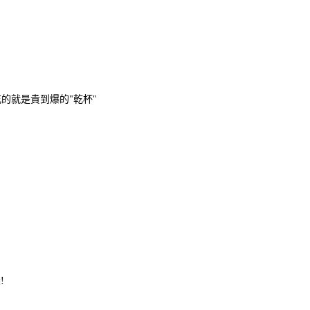
的就是貴到爆的"乾杯"
!