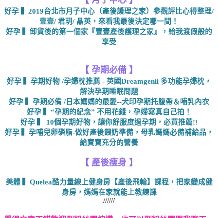
好孕 ▍2019台北市月子中心（產後護理之家）參觀評比心得整理/
壹壹/ 君玥/ 晶英，來看我最後決定哪一間！
好孕 ▍卸貨後的第一個家『壹壹產後護理之家』，給我渡假般的
享受
【 孕期必備 】
好孕 ▍孕期好物 /孕婦枕推薦 - 英國Dreamgenii 多功能孕婦枕，
解決孕期睡眠問題
好孕 ▍孕期必備 /日本媽媽的最愛--犬印孕期托腹帶＆哺乳內衣
好孕 ▍“孕期的紀念” 不用花錢，孕婦寫真自己拍！
好孕 ▍ 10個孕期好物，讓你舒服度過孕期，必買推薦!!
好孕 ▍孕哺兒卵磷脂-做好產後餵奶準備，母乳媽媽必備補給品，
給寶寶充分的營養
【 產後瘦身 】
美體 ▍Quelea酷力量線上健身房【產後飛輪】課程，把家變成健
身房，媽媽在家就能上教練課
//////