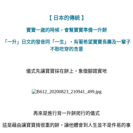
【 日本的傳統 】
寶寶一歲的時候，會幫寶寶準備一升餅
「一升」日文的發音同「一生」，有著希望寶寶長壽及一輩子
不愁吃穿的含意
儀式先讓寶寶採在餅上，象徵腳踏實地
再來是進行背一升餅爬行的儀式
這是藉由讓寶寶揹很重的餅，讓他體會到人生並不是件易的事