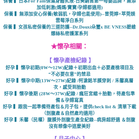
保養 ▍日本For Fam保濕身體乳液-日美銷售第一母嬰品牌，無添
加低刺激(媽媽/寶寶/孕婦都適用)
保養 ▍無添加安心保養(敏弱肌，孕婦也能使用)--曾莞婷×萃莞媄
雲莓淨白系列
保養 ▍女孩私密保養的三道防護--Dr.Douxi朵璽x BE VNESS碧維
娜絲私密護潔系列
★
懷孕相關：
【 懷孕產檢紀錄 】
好孕 ▍懷孕初期(0W～12W)紀錄＋初期出血＋必要產檢項目及
“不必要在意”的禁忌
好孕 ▍懷孕中期(13W～27W)紀錄 /柯滄銘羊膜穿刺 / 禾馨高層
次，感受到胎動
好孕 ▍懷孕後期 (28W～37W)紀錄 / 瘋狂宮縮＋胎動，待產包準
備＆孕婦寫真
好孕 ▍跟我一起準備待產包＆月子包，提供check list & 清單下載
（剖腹產＆自然產均適用）
好孕 ▍禾馨（民權）腹膜外剖腹生產全紀錄--病房超舒適 ＆剖腹
沒有想像中這麼美好
【 月子中心 】