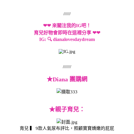
//////
❤❤ 來關注我的IG吧！
育兒好物
會即時在這裡分享
❤❤
IG: 🔍 dianalovesdaydream
///////
★
Diana 團購網
★
親子育兒：
育兒 ▍ 9款人氣尿布評比，照顧寶寶嬌嫩的屁屁