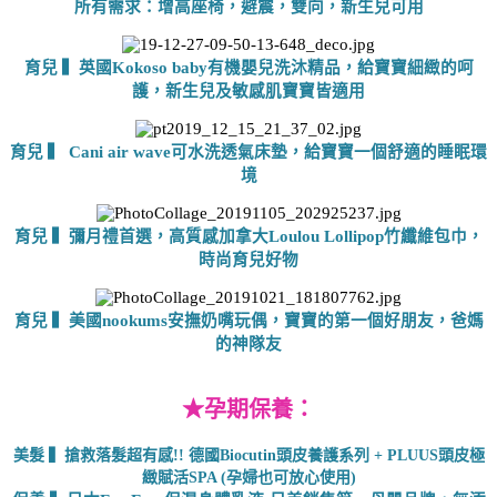
所有需求：增高座椅，避震，雙向，新生兒可用
育兒 ▍英國Kokoso baby有機嬰兒洗沐精品，給寶寶細緻的呵
護，新生兒及敏感肌寶寶皆適用
育兒 ▍ Cani air wave可水洗透氣床墊，給寶寶一個舒適的睡眠環
境
育兒 ▍彌月禮首選，高質感加拿大Loulou Lollipop竹纖維包巾，
時尚育兒好物
育兒 ▍美國nookums安撫奶嘴玩偶，寶寶的第一個好朋友，爸媽
的神隊友
★
孕期保養：
美髮 ▍搶救落髮超有感!! 德國Biocutin頭皮養護系列 + PLUUS頭皮極
緻賦活SPA (孕婦也可放心使用)