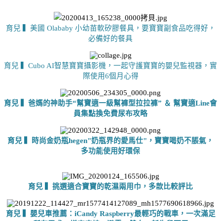
育兒 ▍美國 Olababy 小幼苗軟矽膠餐具，要寶寶副食品吃得好，
必備好的餐具
育兒 ▍Cubo AI智慧寶寶攝影機，一起守護寶寶的嬰兒監視器，實
際使用6個月心得
育兒 ▍爸媽的神助手“幫寶適一級幫褲型拉拉褲” ＆ 幫寶適Line會
員集點換免費尿布攻略
育兒 ▍時尚金奶瓶hegen"奶瓶界的愛馬仕"，寶寶喝奶不脹氣，
多功能使用好環保
育兒 ▍挑選適合寶寶的乾濕兩用巾，多款比較評比
育兒 ▍嬰兒車推薦：iCandy Raspberry最輕巧的戰車，一次滿足