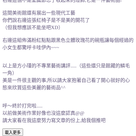
右邊這個不是聖誕節忘了收起來的燈飾,它是一件藝術品!
這間美術館還有展出一些現代工藝
你們說右邊這張紅椅子是不是美的開花了
（但我想應該不能坐吧XD）
右邊這組佈滿粉紅點點跟黑色立體玫瑰花的碗瓶讓每個經過的
小女生都驚呼卡哇伊內~~~
以上是方小瑾的不專業藝術講評.....（這些還只是館藏的鱗毛
一角
）
美是一件很主觀的事,所以請大家抱著自己看了開心就好的心
態來欣賞這些美麗的藝術品^^
呼～終於打完啦.....
以前做美術作業好像也沒這麼認真@@
請大家看在我這麼努力寫文章的份上,給我個推吧
載入更多