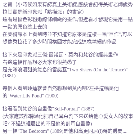
之寶（小時候如果有認真上美術課,應該會記得美術老師說秀
拉其實是新印象派「點描派」的畫家）
遠看是幅色彩粉嫩線條細緻的畫作,但近看才發現它是用一點
一點的原色塗上去的
在美術課本上看到時並不知道它原來是這樣一幅"巨作",可以
想像秀拉花了多少時間構圖才能完成這樣精細的作品
接下來是印象派三傑:雷諾瓦、莫內和梵谷的經典畫作
右邊這幅作品想必大家也很熟悉了
是充滿浪漫甜美氣息的雷諾瓦"Two Sisters (On the Terrace)"
(1881)
每個人看到睡蓮就會自然聯想到莫內吧?左邊這幅是他
的"Water Lily Pond" (1900)
接著看到梵谷的自畫像"
Self-Portrait" (1887)
(大家應該都聽過他把自己耳朵割下來送給他心愛女人的故事
吧?
不過這裡展出的不是他的割耳自畫像)
另一幅"The Bedroom" (1889)是他和高更同居(!)時的房間....