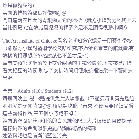
也是孤狗來的
)
美國的博物館都長好像啊@@
門口這兩座巨大的青銅獅是它的地標（瞧方小瑾努力地爬上去
當比例尺,站在這威風凜凜的獅子旁是不是顯得很渺小啊?
）
The Art Institute of Chicago看名字就知道它還是一間藝術學校
（雖然方小瑾對藝術學校沒啥研究,不過依它豐富的館藏量,有
這樣的資源想必排名應該也不差才是^^）
這間美術館就坐落於上次介紹過的
千禧公園
旁,下次來芝加哥
看大銀豆的時候,別忘了安排時間順便來這裡沾染一下藝術氣
息喔
門票：Adults ($18)/ Students ($12)
每週四晚上5點~8點提供免費入場參觀（不過這時間有點尷尬,
明明就是晚餐時間@@ 所以請吃飽了再來,不然若要仔細品嚐
這些藝術作品,三五個小時跑不掉!）
館內的空間是乾淨俐落的白色線條配上大片玻璃的自然採光,
這樣純淨的色調似乎更能凸顯藝術品的精采
連飲料吧也是前衛的藍色冷光