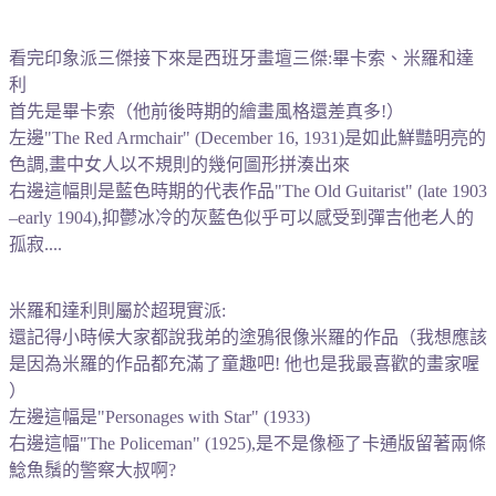
看完印象派三傑接下來是西班牙畫壇三傑:畢卡索、米羅和達
利
首先是畢卡索
（他前後時期的繪畫風格還差真多!）
左邊"The Red Armchair" (December 16, 1931)是如此鮮豔明亮的
色調,畫中女人以不規則的幾何圖形拼湊出來
右邊這幅則是藍色時期的代表作品"The Old Guitarist" (late 1903
–early 1904),抑鬱冰冷的灰藍色似乎可以感受到彈吉他老人的
孤寂....
米羅和達利則屬於超現實派:
還記得小時候大家都說我弟的塗鴉很像米羅的作品（我想應該
是因為米羅的作品都充滿了童趣吧! 他也是我最喜歡的畫家喔
）
左邊這幅是"Personages with Star" (1933)
右邊這幅"The Policeman" (1925),是不是像極了卡通版留著兩條
鯰魚鬚的警察大叔啊?