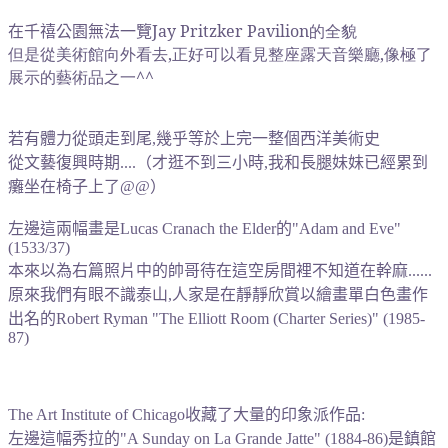
Jay Pritzker Pavilion的全貌
在千禧公園無法一覽
但是從美術館向外看去,正好可以看見整座露天音樂廳,像極了
展示的藝術品之一^^
若有體力從頭走到尾,幾乎等於上完一整個西洋美術史
從文藝復興時期....（才逛不到三小時,我和長腿妹妹已經累到
癱坐在椅子上了@@）
左邊這兩幅畫是Lucas Cranach the Elder的"Adam and Eve"
(1533/37)
本來以為右篇照片中的帥哥待在這空房間裡不知道在幹麻......
原來我們有眼不識泰山,人家是在靜靜欣賞
以繪畫單白色畫作
出名的
Robert Ryman "The Elliott Room (Charter Series)" (1985-
87)
The Art Institute of Chicago收藏了大量的印象派作品:
左邊這幅秀拉的"A Sunday on La Grande Jatte" (1884-86)是鎮館