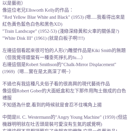
以是藝術
）
像這位老兄Ellsworth Kelly的作品：
"
Red Yellow Blue White and Black" (1953) (嗯.....我看得出來是
紅色黃色藍色白色和黑色XD)
"Train Landscape" (1952-53) (淺綠深綠黃和火車的關係是?)
"White Disk III" (1961) (就是白板子啊!!!!)
左邊這個看起來很可怕的人形(?)雕塑作品是Kiki Smith的無題
（但我覺得還蠻有一種垂死掙扎的fu....）
右邊這個是Robert Smithson的"Chalk-Mirror Displacement"
(1969)（嗯....實在是太高深了啊~）
不過也有我這種凡夫俗子看的很高興的現代藝術作品
像這個Robert Gober的大面紙盒
和左下那件用陶土做成的白色
禮服
不知道為什麼,看到的時候就是會忍不住嘴角上揚
中間是H. C. Westermann的"Angry Young Machine" (1959) (但這
機器明明就在吐舌頭是裝可愛沒有生氣的感覺啊
)