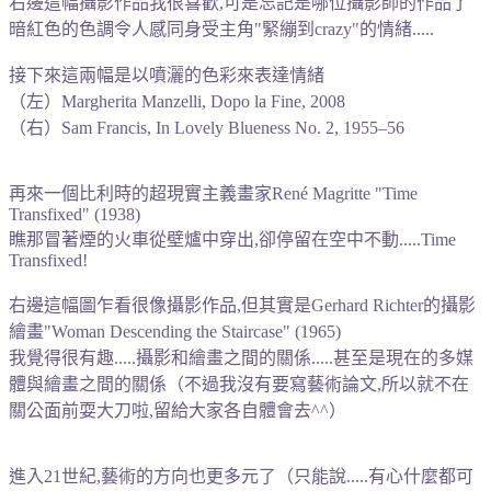
右邊這幅攝影作品我很喜歡,可是忘記是哪位攝影師的作品了
暗紅色的色調令人感同身受主角"緊繃到crazy"的情緒.....
接下來這兩幅是以噴灑的色彩來表達情緒
（左）Margherita Manzelli, Dopo la Fine, 2008
（右）Sam Francis, In Lovely Blueness No. 2, 1955–56
再來一個比利時的超現實主義畫家René Magritte "Time
Transfixed" (1938)
瞧那冒著煙的火車從壁爐中穿出,卻停留在空中不動.....Time
Transfixed!
右邊這幅圖乍看很像攝影作品,但其實是
Gerhard Richter的攝影
繪畫"Woman Descending the Staircase" (1965)
我覺得很有趣.....攝影和繪畫之間的關係.....甚至是現在的多媒
體與繪畫之間的關係（不過我沒有要寫藝術論文,所以就不在
關公面前耍大刀啦,留給大家各自體會去^^）
進入21世紀,藝術的方向也更多元了（只能說.....有心什麼都可