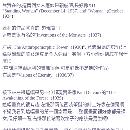
說實在的,這兩個女人應該是親戚吧,長好像XD
"Standing Woman" (December 14, 1937) and
"Woman" (October
1934
)
達利的作品就真的"超現實"了
這幅是很有名的"Inventions of the Monsters" (1937)
左邊
"The Anthropomorphic Tower" (1930
)
", 意義深遠的塔
"配上
綠髮飄飄的美女還真是令人莞爾一笑啊（方小瑾你到底在想什
麼!!）
(中間這幅跟達利的畫風很像,可是好像不是他的作品
)
右邊是"Visions of Eternity" (1936/37)
接下來左邊這幅是另一位超現實畫家Paul Delvaux的"The
Awakening of the Forest" (1939)
這幅畫真的很有趣,左邊那兩位西裝筆挺的紳士好像在偷窺啊
不過我看到這幅畫的第一個念頭是......整個畫面裡好像都是裸
女,但仔細一看,右邊那位站著吹笛子的應該是男生啊!