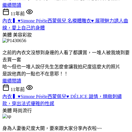
繼續閱讀
11年前
內衣 ▍♥Simone Pérèle西蒙佩兒 名模體雕衣♥ 展現魅力誘人曲
線，愛上自己的身體
美體
美容彩妝
之前的內衣文沒想到身邊的人看了都讚賞，一堆人被我燒到要
去買一套
哈～但也一堆人說仔先生怎麼會讓我拍尺度這麼大的照片
是說他真的一點也不在意耶！！
繼續閱讀
11年前
內衣 ▍♥Simone Pérèle西蒙佩兒♥ DÉLICE 謎情，精緻刺繡
款，穿出法式優雅的性感
美體
時尚流行
身為人妻後尺度大開，要來跟大家分享內衣啦~~