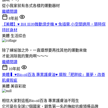
從小我家就有各式各樣的運動器材
繼續閱讀
8年前
【美體】♥ BH IE09舞動滑步機 ♥ 免插電,小空間適用，隨時保
持好身材
美體
生活綜合
除了練瑜珈之外，一直還想要再找其他的運動來做
才能消除我的贅肉啊～～～
繼續閱讀
10年前
美體 ▍♥Bio-oil百洛 專業護膚油♥ 擺脫「肥胖紋」噩夢，改善
肌膚瑕疵
美體
美容彩妝
相信大家對這瓶Bio-oil百洛 專業護膚油不陌生
它可是在全球17個國家，銷售第一名的撫紋抗痕領導品牌