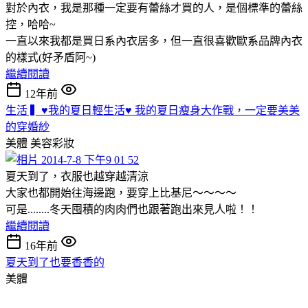
對於內衣，我是那種一定要有蕾絲才買的人，是個標準的蕾絲
控，哈哈~
一直以來我都是買日系內衣居多，但一直很喜歡歐系品牌內衣
的樣式(好矛盾阿~)
繼續閱讀
12年前
生活 ▍♥我的夏日輕生活♥ 我的夏日瘦身大作戰，一定要美美
的穿婚紗
美體
美容彩妝
夏天到了，衣服也越穿越清涼
大家也都開始往海邊跑，要穿上比基尼～～～～
可是........冬天囤積的肉肉們也跟著跑出來見人啦！！
繼續閱讀
16年前
夏天到了也要香香的
美體